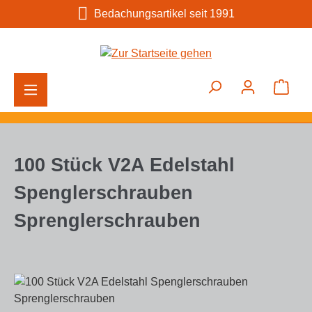
Bedachungsartikel seit 1991
Zum Hauptinhalt springen
Ware
100 Stück V2A Edelstahl
Spenglerschrauben
Sprenglerschrauben
Bildergalerie überspringen