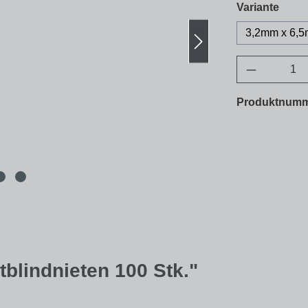
ausw
Variante
3,2mm x 6,
Produkt A
Produktnum
blindnieten 100 Stk."