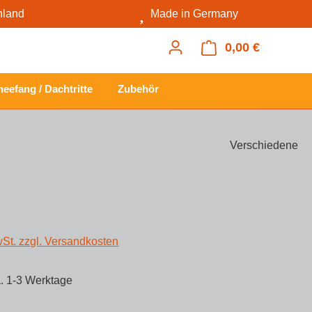
hland
Made in Germany
0,00 €
Warenkorb
eefang / Dachtritte
Zubehör
Verschiedene
s:
wSt. zzgl. Versandkosten
a. 1-3 Werktage