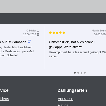
C.Müller
Martin Solm
20.06.2026
04.05.202
n auf Reklamation
Unkompliziert, hat alles schnell
geklappt, Ware stimmt.
g, leider falschen Artikel
fache Reklamation per eMail
Unkompliziert, hat alles schnell geklappt, W
ktion. Schade!
stimmt.
vice
Zahlungsarten
ideos
Vorkasse
Paypal