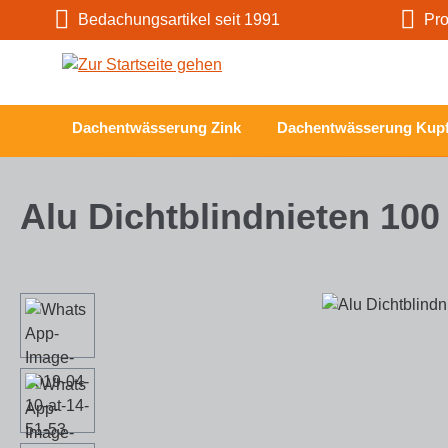
Bedachungsartikel seit 1991
Prof
m Hauptinhalt springen
Zur Suche springen
Zur Hauptnavigation springen
Dachentwässerung Zink
Dachentwässerung Kupf
Alu Dichtblindnieten 100 
Bildergalerie überspringen