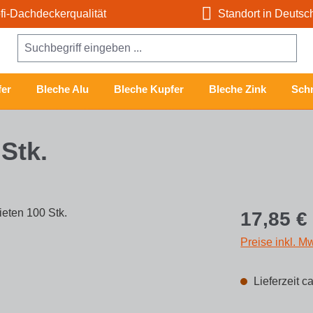
i-Dachdeckerqualität
Standort in Deutsc
er
Bleche Alu
Bleche Kupfer
Bleche Zink
Schn
Stk.
Regulärer Prei
17,85 €
Preise inkl. M
Lieferzeit c