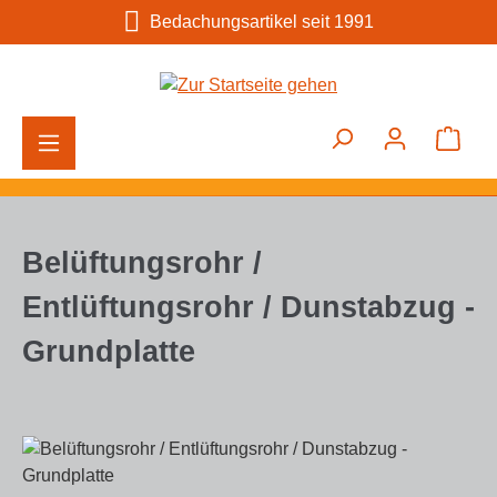
Bedachungsartikel seit 1991
Zum Hauptinhalt springen
Ware
Belüftungsrohr /
Entlüftungsrohr / Dunstabzug -
Grundplatte
Bildergalerie überspringen