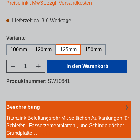
Preise inkl. MwSt. zzgl. Versandkosten
Lieferzeit ca. 3-6 Werktage
auswählen
Variante
100mm
120mm
125mm
150mm
Produkt Anzahl: Gib den gewünschten Wert e
In den Warenkorb
Produktnummer:
SW10641
Beschreibung
Titanzink Belüftungsrohr Mit seitlichen Aufkantungen für
Schiefer-, Fasserzementplatten-, und Schindeldächer
Grundplatte…
Mehr