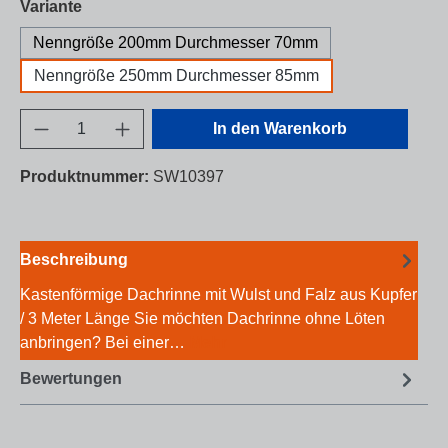
auswählen
Variante
Nenngröße 200mm Durchmesser 70mm
Nenngröße 250mm Durchmesser 85mm
Produkt Anzahl: Gib den gewünschten Wert e
In den Warenkorb
Produktnummer:
SW10397
Beschreibung
Kastenförmige Dachrinne mit Wulst und Falz aus Kupfer
/ 3 Meter Länge Sie möchten Dachrinne ohne Löten
anbringen? Bei einer…
Mehr
Bewertungen