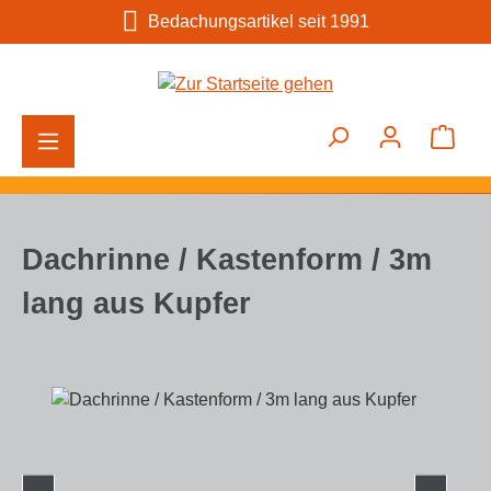
Bedachungsartikel seit 1991
Zum Hauptinhalt springen
Ware
Dachrinne / Kastenform / 3m
lang aus Kupfer
Bildergalerie überspringen