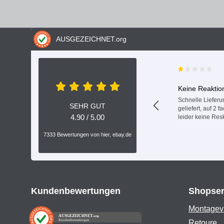
AUSGEZEICHNET
.org
Keine Reaktio
Schnelle Lieferun
SEHR GUT
geliefert, auf 2 
4.90 / 5.00
leider keine Res
7333 Bewertungen von hier, ebay.de
Kundenbewertungen
Shopser
Montagev
AUSGEZEICHNET
.org
Kundenbewertungen
Retoure