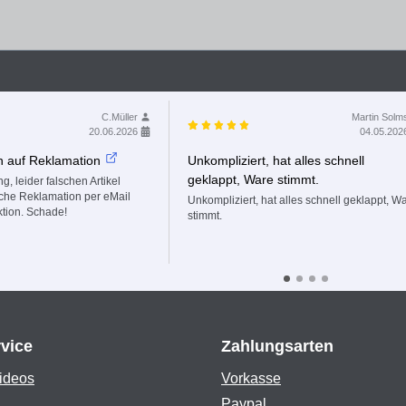
C.Müller
Martin Solm
20.06.2026
04.05.202
n auf Reklamation
Unkompliziert, hat alles schnell
geklappt, Ware stimmt.
g, leider falschen Artikel
fache Reklamation per eMail
Unkompliziert, hat alles schnell geklappt, W
ktion. Schade!
stimmt.
vice
Zahlungsarten
ideos
Vorkasse
Paypal