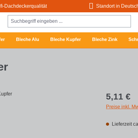
i-Dachdeckerqualität
Standort in Deutsc
er
Bleche Alu
Bleche Kupfer
Bleche Zink
Schn
er
Regulärer Prei
5,11 €
Preise inkl. M
Lieferzeit c