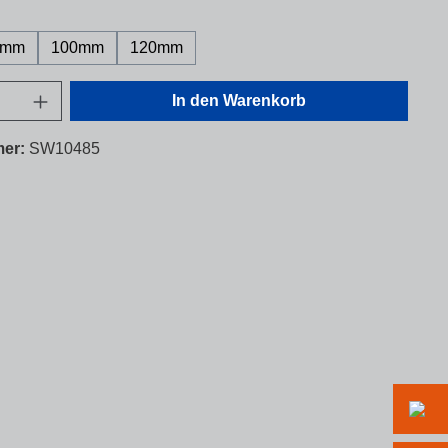
ählen
0mm
100mm
120mm
nzahl: Gib den gewünschten Wert ein oder 
In den Warenkorb
mer:
SW10485