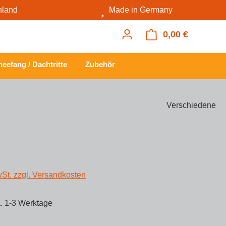
hland
Made in Germany
0,00 €
Warenkorb
eefang / Dachtritte
Zubehör
Verschiedene
s:
wSt. zzgl. Versandkosten
a. 1-3 Werktage