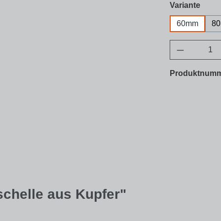
ausw
Variante
60mm
8
Produkt A
Produktnum
schelle aus Kupfer"