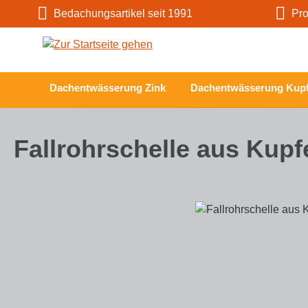
Bedachungsartikel seit 1991
Prof
m Hauptinhalt springen
Zur Suche springen
Zur Hauptnavigation springen
Dachentwässerung Zink
Dachentwässerung Kupf
Fallrohrschelle aus Kupf
Bildergalerie überspringen