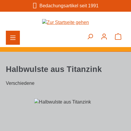
Bedachungsartikel seit 1991
Zum Hauptinhalt springen
Ware
Halbwulste aus Titanzink
Verschiedene
Bildergalerie überspringen