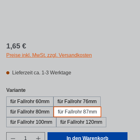
Regulärer Preis:
1,65 €
Preise inkl. MwSt. zzgl. Versandkosten
Lieferzeit ca. 1-3 Werktage
auswählen
Variante
für Fallrohr 60mm
für Fallrohr 76mm
für Fallrohr 80mm
für Fallrohr 87mm
für Fallrohr 100mm
für Fallrohr 120mm
Produkt Anzahl: Gib den gewünschten Wert e
In den Warenkorb