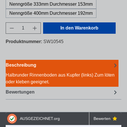
Nenngröße 333mm Durchmesser 153mm
Nenngröße 400mm Durchmesser 192mm
Produkt Anzahl: Gib den gewünschten Wert e
In den Warenkorb
Produktnummer:
SW10545
Beschreibung
Halbrunder Rinnenboden aus Kupfer (links) Zum löten
oder kleben geeignet.
Bewertungen
AUSGEZEICHNET
.org
Bewerten