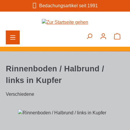
Bedachungsartikel seit 1991
Zum Hauptinhalt springen
Ware
Rinnenboden / Halbrund /
links in Kupfer
Verschiedene
Bildergalerie überspringen