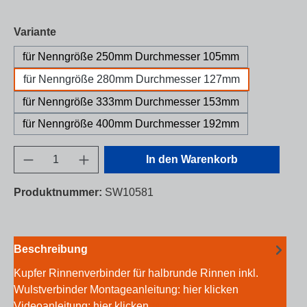
auswählen
Variante
für Nenngröße 250mm Durchmesser 105mm
für Nenngröße 280mm Durchmesser 127mm
für Nenngröße 333mm Durchmesser 153mm
für Nenngröße 400mm Durchmesser 192mm
Produkt Anzahl: Gib den gewünschten Wert e
In den Warenkorb
Produktnummer:
SW10581
Beschreibung
Kupfer Rinnenverbinder für halbrunde Rinnen inkl.
Wulstverbinder Montageanleitung: hier klicken
Videoanleitung: hier klicken
Mehr