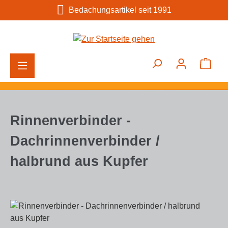
Bedachungsartikel seit 1991
Zum Hauptinhalt springen
Ware
Rinnenverbinder -
Dachrinnenverbinder /
halbrund aus Kupfer
Bildergalerie überspringen