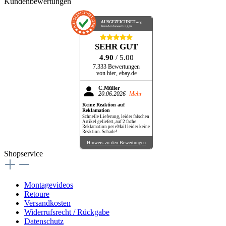
ausgef
Kundenbewertungen
Artikel
schnell
Der
geliefert,
geklappt,
Paket
auf
Ware
muss
AUSGEZEICHNET
2
.org
stimmt.
Kundenbewertungen
halt
fache
bei
Reklamation
Blei
per
SEHR GUT
etwas
eMail
schlep
4.90
/ 5.00
leider
keine
7.333 Bewertungen
Resktion.
von hier, ebay.de
Schade!
C.Müller
20.06.2026
Mehr
Keine Reaktion auf
Reklamation
Schnelle Lieferung, leider falschen
Artikel geliefert, auf 2 fache
Reklamation per eMail leider keine
Resktion. Schade!
Hinweis zu den Bewertungen
Shopservice
Montagevideos
Retoure
Versandkosten
Widerrufsrecht / Rückgabe
Datenschutz