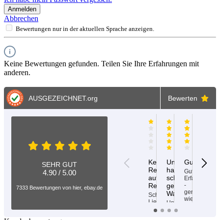
Anmelden
Abbrechen
Bewertungen nur in der aktuellen Sprache anzeigen.
Keine Bewertungen gefunden. Teilen Sie Ihre Erfahrungen mit
anderen.
AUSGEZEICHNET
.org
Bewerten
Martin
A.
C.Müller
Manfre
Solms
Sc
20.06.2026
25.04.202
04.05.2026
10
Keine
Unkompliziert,
Gut
Schne
SEHR GUT
Reaktion
hat alles
unkom
Gute
4.90 / 5.00
auf
schnell
Erfahrungen
Die
-
Reklamation
geklappt,
Bestel
7333 Bewertungen von hier, ebay.de
gerne
wurde
Ware stimmt.
Schnelle
wieder
schnel
Lieferung,
Unkompliziert,
und
leider
hat
unkomp
falschen
alles