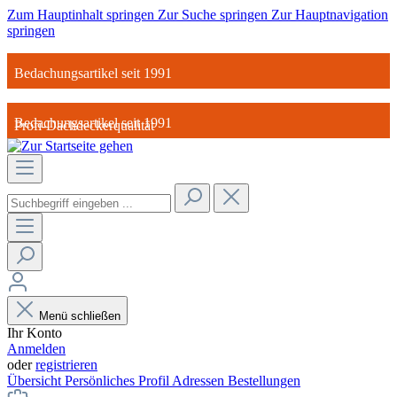
Zum Hauptinhalt springen
Zur Suche springen
Zur Hauptnavigation
springen
Bedachungsartikel seit 1991
Bedachungsartikel seit 1991
Profi-Dachdeckerqualität
Profi-Dachdeckerqualität
Standort in Deutschland
Standort in Deutschland
Made in Germany
Made in Germany
Menü schließen
Ihr Konto
Anmelden
oder
registrieren
Übersicht
Persönliches Profil
Adressen
Bestellungen