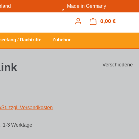
hland
Made in Germany
0,00 €
Warenkorb
eefang / Dachtritte
Zubehör
zink
Verschiedene
s:
wSt. zzgl. Versandkosten
a. 1-3 Werktage