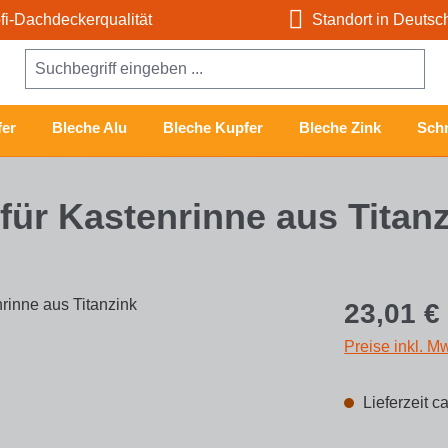
i-Dachdeckerqualität
Standort in Deutsc
er
Bleche Alu
Bleche Kupfer
Bleche Zink
Schn
für Kastenrinne aus Titan
Regulärer Prei
23,01 €
Preise inkl. M
Lieferzeit c