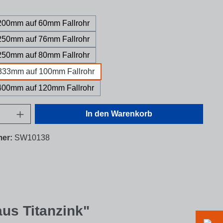
ählen
00mm auf 60mm Fallrohr
50mm auf 76mm Fallrohr
50mm auf 80mm Fallrohr
333mm auf 100mm Fallrohr
00mm auf 120mm Fallrohr
nzahl: Gib den gewünschten Wert ein oder 
In den Warenkorb
mer:
SW10138
us Titanzink"