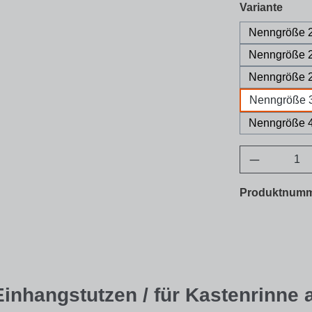
ausw
Variante
Nenngröße 2
Nenngröße 2
Nenngröße 2
Nenngröße 
Nenngröße 4
Produkt A
Produktnum
inhangstutzen / für Kastenrinne a