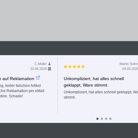
C.Müller
Martin Solm
20.06.2026
04.05.202
n auf Reklamation
Unkompliziert, hat alles schnell
geklappt, Ware stimmt.
g, leider falschen Artikel
fache Reklamation per eMail
Unkompliziert, hat alles schnell geklappt, W
ktion. Schade!
stimmt.