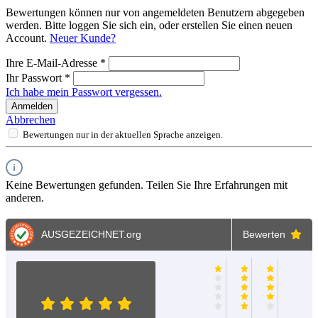
Bewertungen können nur von angemeldeten Benutzern abgegeben
werden. Bitte loggen Sie sich ein, oder erstellen Sie einen neuen
Account.
Neuer Kunde?
Ihre E-Mail-Adresse
*
Ihr Passwort
*
Ich habe mein Passwort vergessen.
Anmelden
Abbrechen
Bewertungen nur in der aktuellen Sprache anzeigen.
Keine Bewertungen gefunden. Teilen Sie Ihre Erfahrungen mit
anderen.
AUSGEZEICHNET
.org
Bewerten
Martin
A.
C.Müller
Manfre
Solms
Sc
20.06.2026
25.04.202
04.05.2026
10