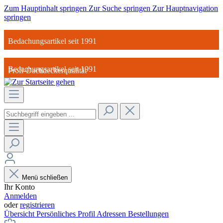
Zum Hauptinhalt springen
Zur Suche springen
Zur Hauptnavigation
springen
Bedachungsartikel seit 1991
Bedachungsartikel seit 1991
Profi-Dachdeckerqualität
Profi-Dachdeckerqualität
Standort in Deutschland
Standort in Deutschland
Made in Germany
Made in Germany
Menü schließen
Ihr Konto
Anmelden
oder
registrieren
Übersicht
Persönliches Profil
Adressen
Bestellungen