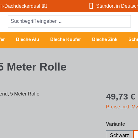
i-Dachdeckerqualität
Standort in Deutsc
er
Bleche Alu
Bleche Kupfer
Bleche Zink
Schn
5 Meter Rolle
Regulärer Prei
49,73 €
Preise inkl. M
ausw
Variante
Schwarz