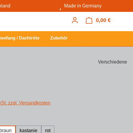
hland
Made in Germany
0,00 €
Warenkorb
eefang / Dachtritte
Zubehör
Verschiedene
s:
wSt. zzgl. Versandkosten
ählen
braun
kastanie
rot