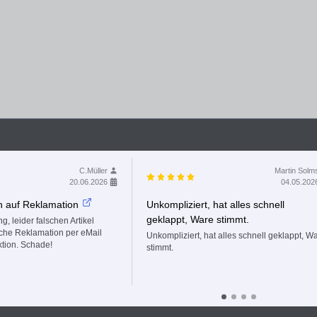
C.Müller
Martin Solm
20.06.2026
04.05.202
n auf Reklamation
Unkompliziert, hat alles schnell
geklappt, Ware stimmt.
g, leider falschen Artikel
fache Reklamation per eMail
Unkompliziert, hat alles schnell geklappt, W
ktion. Schade!
stimmt.