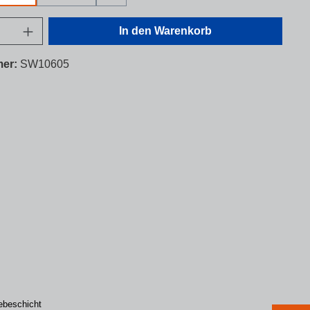
nzahl: Gib den gewünschten Wert ein oder 
In den Warenkorb
mer:
SW10605
lebeschicht