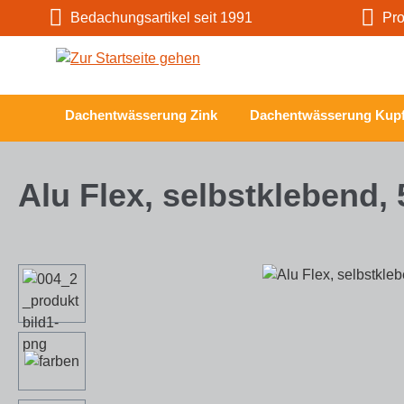
Bedachungsartikel seit 1991
Prof
m Hauptinhalt springen
Zur Suche springen
Zur Hauptnavigation springen
Dachentwässerung Zink
Dachentwässerung Kupf
Alu Flex, selbstklebend, 
Bildergalerie überspringen