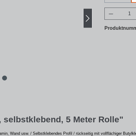
Produkt A
Produktnum
 selbstklebend, 5 Meter Rolle"
min, Wand usw. / Selbstklebendes Profil / rückseitig mit vollflächiger Butylk