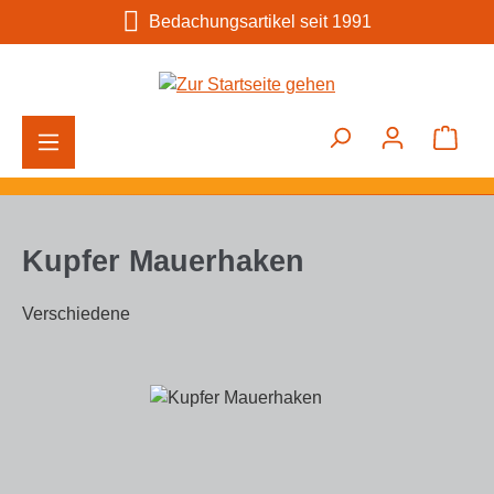
Bedachungsartikel seit 1991
Zum Hauptinhalt springen
Ware
Kupfer Mauerhaken
Verschiedene
Bildergalerie überspringen