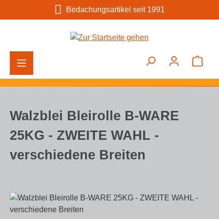
Bedachungsartikel seit 1991
Zum Hauptinhalt springen
Ware
Walzblei Bleirolle B-WARE
25KG - ZWEITE WAHL -
verschiedene Breiten
Bildergalerie überspringen